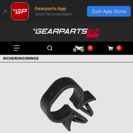
Gearparts App
✕
Zum App Store
Jetzt herunterladen
0
0
SICHERUNGSRINGE