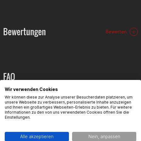
Bewertungen
Bewerten
FAQ
Wir verwenden Cookies
Hier findest du die häufigsten Fragen und die dazugehörigen
Antworten zu diesem Artikel.
Wir können diese zur Analyse unserer Besucherdaten platzieren, um
unsere Webseite zu verbessern, personalisierte Inhalte anzuzeigen
und Ihnen ein großartiges Webseiten-Erlebnis zu bieten. Für weitere
Informationen zu den von uns verwendeten Cookies öffnen Sie die
Einstellungen.
Produktsicherheit
Alle akzeptieren
Nein, anpassen