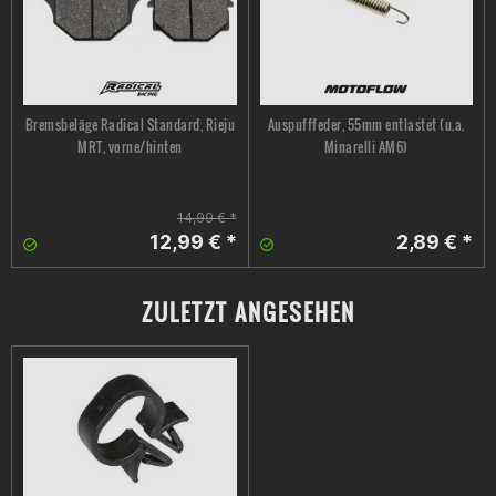
Bremsbeläge Radical Standard, Rieju
Auspufffeder, 55mm entlastet (u.a.
MRT, vorne/hinten
Minarelli AM6)
14,99 € *
12,99 € *
2,89 € *
ZULETZT ANGESEHEN