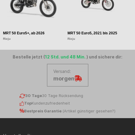
MRT 50 Euro5+, ab 2026
MRT 50 Euro5, 2021 bis 2025
M
Rieju
Rieju
Ri
Bestelle jetzt (
12 Std. und 48 Min.
) und sichere dir:
Versand:
morgen
30 Tage
30 Tage Rücksendung
Top
Kundenzufriedenheit
Bestpreis Garantie
(
Artikel günstiger gesehen?
)