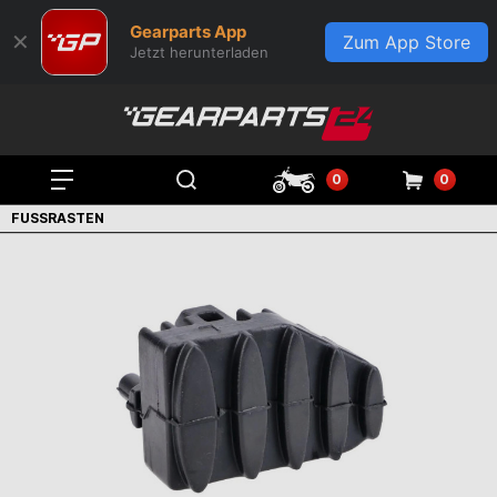
Gearparts App
✕
Zum App Store
Jetzt herunterladen
0
0
FUSSRASTEN