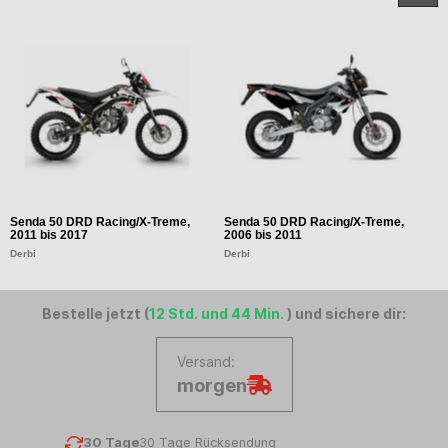
Senda 50 DRD Racing/X-Treme,
Senda 50 DRD Racing/X-Treme,
S
2011 bis 2017
2006 bis 2011
2
Derbi
Derbi
D
Bestelle jetzt (
12 Std. und 44 Min.
) und sichere dir:
Versand:
morgen
30 Tage
30 Tage Rücksendung