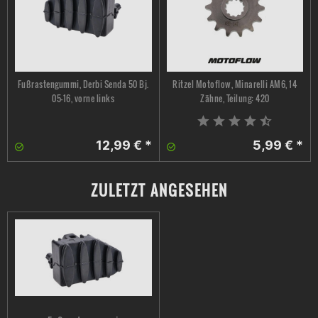
Fußrastengummi, Derbi Senda 50 Bj.
Ritzel Motoflow, Minarelli AM6, 14
05-16, vorne links
Zähne, Teilung: 420
12,99 € *
5,99 € *
ZULETZT ANGESEHEN