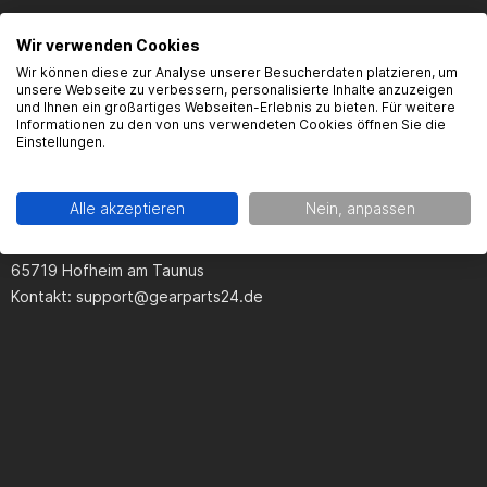
Wir verwenden Cookies
Wir können diese zur Analyse unserer Besucherdaten platzieren, um
Produktsicherheit
unsere Webseite zu verbessern, personalisierte Inhalte anzuzeigen
und Ihnen ein großartiges Webseiten-Erlebnis zu bieten. Für weitere
Informationen zu den von uns verwendeten Cookies öffnen Sie die
Einstellungen.
Kontaktinformationen des Herstellers:
Alle akzeptieren
Nein, anpassen
Gearparts GmbH
Im Langgewann 5-7
65719 Hofheim am Taunus
Kontakt:
support@gearparts24.de