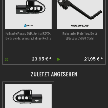
Fußraste Piaggio OEM, Aprilia RX/SX,
Kickstarter Motoflow, Derbi
Derbi Senda, Schwarz, Fahrer- Rechts
EBE/EBS/D50B0, Stahl
23,95 € *
21,95 € *
ZULETZT ANGESEHEN