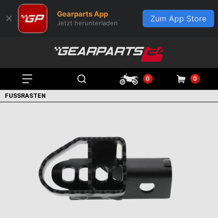
Gearparts App
✕
Zum App Store
Jetzt herunterladen
0
0
FUSSRASTEN