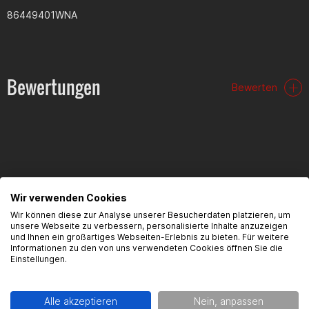
86449401WNA
Bewertungen
Bewerten
FAQ
Wir verwenden Cookies
Wir können diese zur Analyse unserer Besucherdaten platzieren, um
Hier findest du die häufigsten Fragen und die dazugehörigen
unsere Webseite zu verbessern, personalisierte Inhalte anzuzeigen
Antworten zu diesem Artikel.
und Ihnen ein großartiges Webseiten-Erlebnis zu bieten. Für weitere
Informationen zu den von uns verwendeten Cookies öffnen Sie die
Einstellungen.
Alle akzeptieren
Nein, anpassen