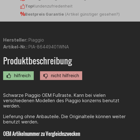
Top
Kundenzufriedenheit
Bestpreis Garantie
(
Artikel günstiger gesehen?
)
Hersteller:
Piaggio
Artikel-Nr.:
PIA-86449401WNA
Produktbeschreibung
hilfreich
nicht hilfreich
Schwarze Piaggio OEM Fußraste. Kann bei vielen
verschiedenen Modellen des Piaggio konzerns benutzt
werden.
Lieferung ohne Anbauteile. Die Originalteile können weiter
benutzt werden.
OEM Artikelnummer zu Vergleichszwecken