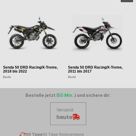
Senda 50 DRD Racing/X-Treme,
Senda 50 DRD Racing/X-Treme,
S
2018 bis 2022
2011 bis 2017
2
Derbi
Derbi
D
Bestelle jetzt (
55 Min.
) und sichere dir:
Versand:
heute
30 Tage
30 Tage Rücksendung