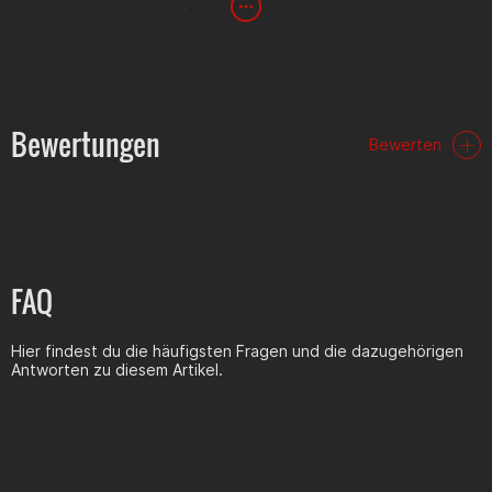
Kann aber natürlich unabhängig dessen, das es sich im ein
Piaggio OEM- Teil handelt bei allen möglichen Fahrzeugen mit
PHVA Vergaser verwendet werden.
Bewertungen
OEM Artikelnummer zu Vergleichszwecken
Bewerten
Piaggio: CM107701;
289956
Aprilia: AP8515142
FAQ
Hier findest du die häufigsten Fragen und die dazugehörigen
Antworten zu diesem Artikel.