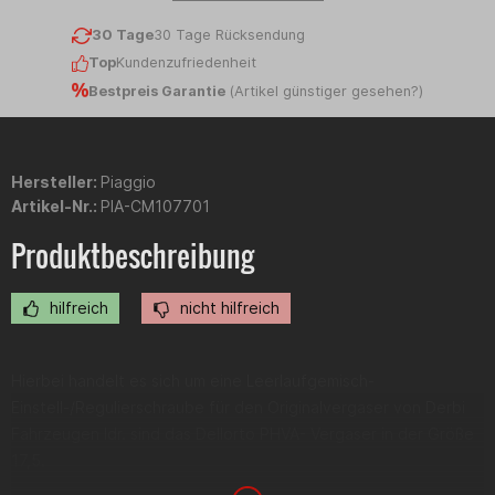
30 Tage
30 Tage Rücksendung
Top
Kundenzufriedenheit
Bestpreis Garantie
(
Artikel günstiger gesehen?
)
Hersteller:
Piaggio
Artikel-Nr.:
PIA-CM107701
Produktbeschreibung
hilfreich
nicht hilfreich
Hierbei handelt es sich um eine Leerlaufgemisch-
Einstell-/Regulierschraube für den Originalvergaser von Derbi
Fahrzeugen Idr. sind das Dellorto PHVA- Vergaser in der Größe
17,5.