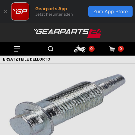
Gearparts App
✕
Zum App Store
Jetzt herunterladen
0
0
ERSATZTEILE DELLORTO