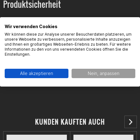
Produktsicherheit
Wir verwenden Cookies
Kontaktinformationen des Herstellers:
Wir können diese zur Analyse unserer Besucherdaten platzieren, um
Piaggio Deutschland GmbH
unsere Webseite zu verbessern, personalisierte Inhalte anzuzeigen
und Ihnen ein großartiges Webseiten-Erlebnis zu bieten. Für weitere
Reisholzer Werftstraße 40
Informationen zu den von uns verwendeten Cookies öffnen Sie die
D-40589 Düsseldorf
Einstellungen.
Kontakt: https://www.piaggio.com/de_DE/contact-form/
Alle akzeptieren
Nein, anpassen
KUNDEN KAUFTEN AUCH