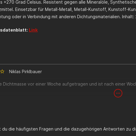
is +270 Grad Celsius. Resistent gegen alle Mineralöle, Synthetisc
mittel. Einsetzbar für Metall-Metall, Metall-Kunstoff, Kunstoff-Ku
tung oder in Verbindung mit anderen Dichtungsmaterialien. Inhalt:
tsdatenblatt:
Link
Niklas Pirklbauer
ie Dichtmasse vor einer Woche aufgetragen und ist nach einer Woch
st du die häufigsten Fragen und die dazugehörigen Antworten zu di