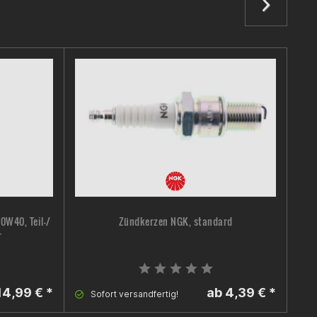
10W40, Teil-/
Zündkerzen NGK, standard
Mot
r
14,99 € *
ab 4,39 € *
Sofort versandfertig!