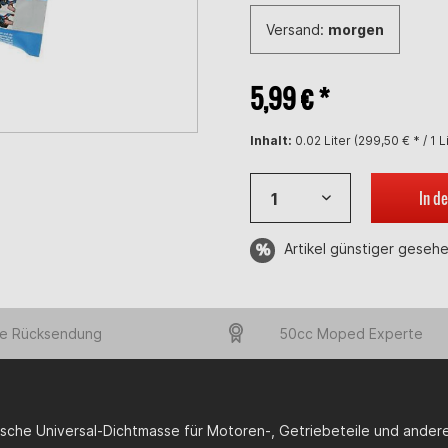
Versand:
morgen
5,99 € *
Inhalt:
0.02 Liter (299,50 € * / 1 L
In d
Artikel günstiger geseh
e Rücksendung
50cc Moped Experte
ische Universal-Dichtmasse für Motoren-, Getriebeteile und ande