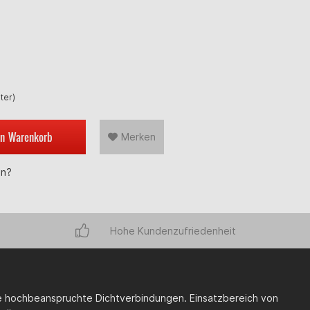
iter)
en
Warenkorb
Merken
en?
Hohe Kundenzufriedenheit
re hochbeanspruchte Dichtverbindungen. Einsatzbereich von