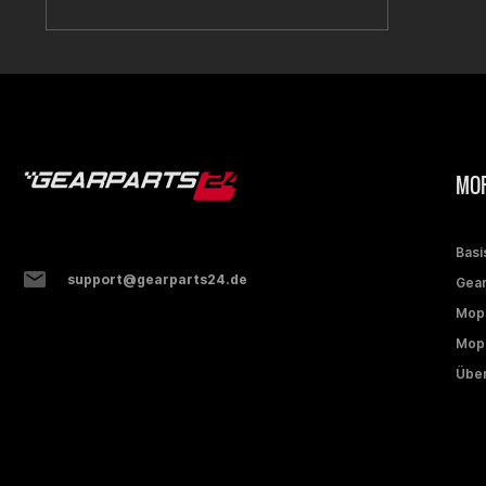
MOP
Basi
support@gearparts24.de
Gear
Mop
Mope
Über