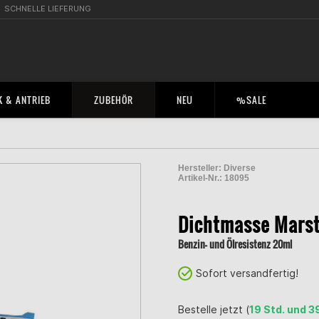
SCHNELLE LIEFERUNG
 & ANTRIEB
ZUBEHÖR
NEU
%SALE
Hersteller:
Diverse
Artikel-Nr.:
18095
2001028100008
Dichtmasse Mars
Benzin- und Ölresistenz 20ml
Sofort versandfertig!
Bestelle jetzt (
19 Std. und 3