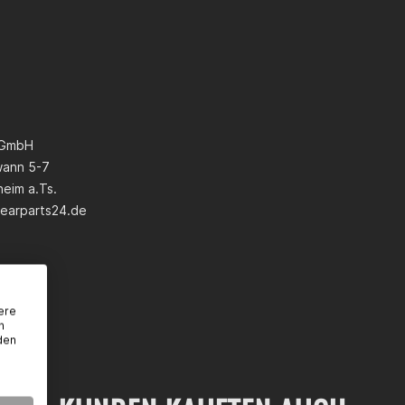
 GmbH
wann 5-7
eim a.Ts.
earparts24.de
ere
n
den