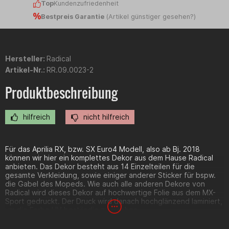
Top
Kundenzufriedenheit
Bestpreis Garantie
(
Artikel günstiger gesehen?
)
Hersteller:
Radical
Artikel-Nr.:
RR.09.0023-2
Produktbeschreibung
hilfreich
nicht hilfreich
Für das Aprilia RX, bzw. SX Euro4 Modell, also ab Bj. 2018
können wir hier ein komplettes Dekor aus dem Hause Radical
anbieten. Das Dekor besteht aus 14 Einzelteilen für die
gesamte Verkleidung, sowie einiger anderer Sticker für bspw.
die Gabel des Mopeds. Wie auch alle anderen Dekore von
Radical wird dieses Dekor auf hochwertige Folie aus dem MX-
Sport gedruckt. Der Druck wird danach hochglänzend laminiert,
um die Farbe UV-beständig zu machen.
Bestehend aus 14 Einzelteilen.