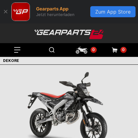
Gearparts App
✕
Zum App Store
Jetzt herunterladen
0
0
DEKORE