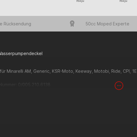
Rieju
Rieju
e Rücksendung
50cc Moped Experte
 Wasserpumpendeckel
für Minarelli AM, Generic, KSR-Moto, Keeway, Motobi, Ride, CPI,
Nummer: 0/005.210.6138