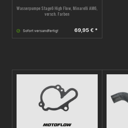
Wasserpumpe Stage6 High Flow, Minarelli AM6,
versch. Farben
69,95 € *
Sofort versandfertig!