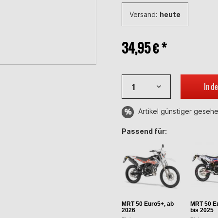
Versand:
heute
34,95 € *
In d
Artikel günstiger geseh
Passend für:
MRT 50 Euro5+, ab
MRT 50 Eu
2026
bis 2025