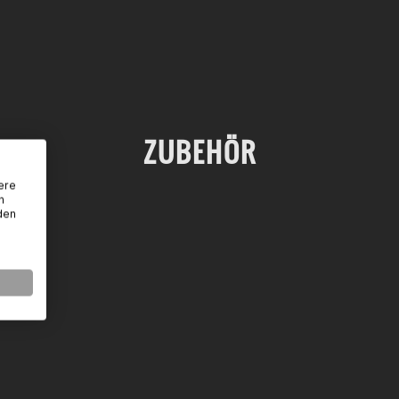
ZUBEHÖR
ere
n
den