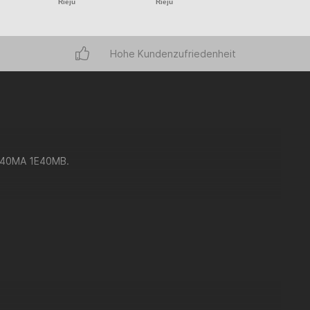
Rieju
Rieju
Rieju
Hohe Kundenzufriedenheit
 1E40MA 1E40MB.