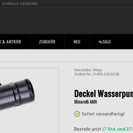
SCHNELLE LIEFERUNG
 & ANTRIEB
ZUBEHÖR
NEU
%SALE
Hersteller:
Rieju
Artikel-Nr.:
0-005.210.6138
2004865300006
Deckel Wasserpu
Minarelli AM6
Sofort versandfertig!
Bestelle jetzt (
7 Std. und 27