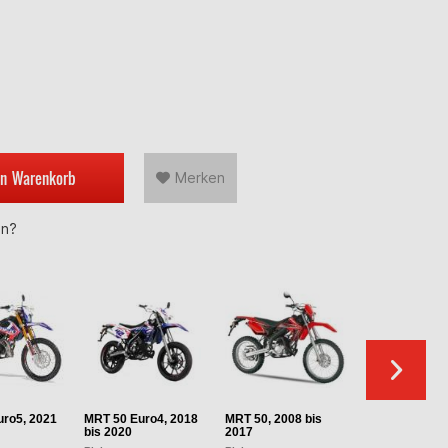
en
Warenkorb
Merken
en?
ro5, 2021
MRT 50 Euro4, 2018
MRT 50, 2008 bis
MRX Enduro 5
bis 2020
2017
2000 bis 2008