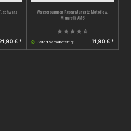
T, schwarz
Wasserpumpen Reparatursatz Motoflow,
Mot
Minarelli AM6
21,90 € *
11,90 € *
Sofort versandfertig!