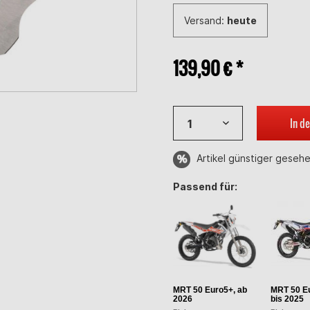
Versand:
heute
139,90 € *
In d
Artikel günstiger geseh
Passend für:
MRT 50 Euro5+, ab
MRT 50 Eu
2026
bis 2025