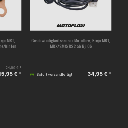
ieju MRT,
Geschwindigkeitssensor Motoflow, Rieju MRT,
rne/hinten
MRX/SMX/RS2 ab Bj. 06
24,99 € *
15,95 € *
34,95 € *
Sofort versandfertig!