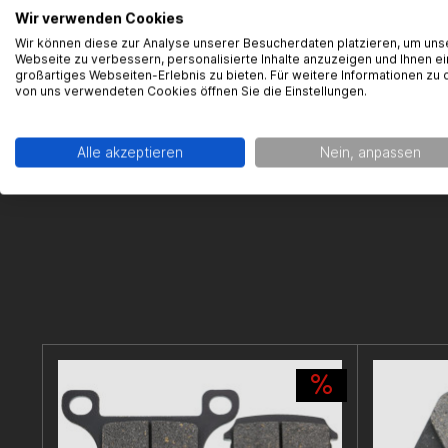
Borrassà, 4
Wir verwenden Cookies
17600 Figu
Wir können diese zur Analyse unserer Besucherdaten platzieren, um uns
Webseite zu verbessern, personalisierte Inhalte anzuzeigen und Ihnen ei
Kontakt: ht
großartiges Webseiten-Erlebnis zu bieten. Für weitere Informationen zu 
von uns verwendeten Cookies öffnen Sie die Einstellungen.
Alle akzeptieren
Nein, anpassen