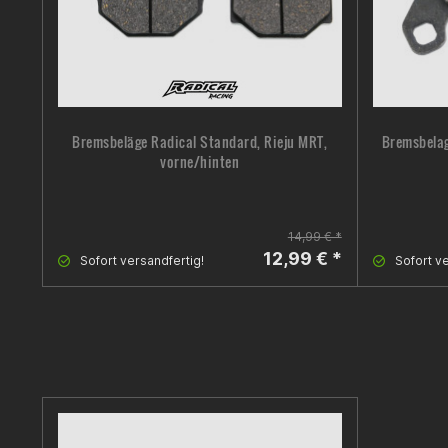
Bremsbeläge Radical Standard, Rieju MRT,
Bremsbelag
vorne/hinten
14,99 € *
12,99 € *
Sofort versandfertig!
Sofort ve