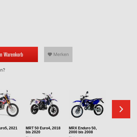
en
Warenkorb
Merken
en?
ro5, 2021
MRT 50 Euro4, 2018
MRX Enduro 50,
SMX SM 50, 20
bis 2020
2000 bis 2008
2007