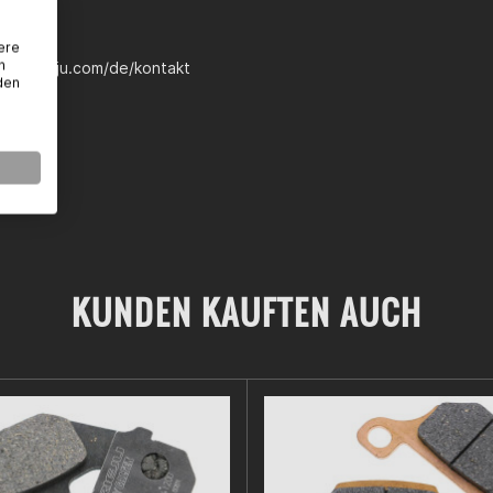
1
eres
ere
n
tps://rieju.com/de/kontakt
den
KUNDEN KAUFTEN AUCH