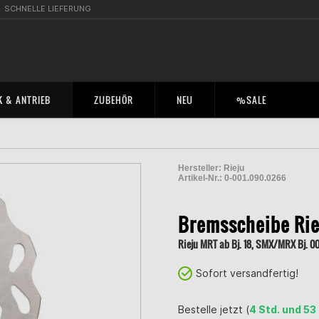
SCHNELLE LIEFERUNG
 & ANTRIEB
ZUBEHÖR
NEU
%SALE
Hersteller:
Rieju
Artikel-Nr.:
0-001.090.0266
2001293900006
Bremsscheibe Ri
Rieju MRT ab Bj. 18, SMX/MRX Bj. 00
Sofort versandfertig!
Bestelle jetzt (
4 Std. und 53