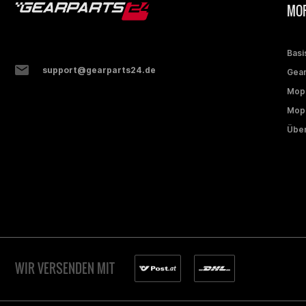
MOP
Basi
support@gearparts24.de
Gear
Mop
Mope
Über
WIR VERSENDEN MIT