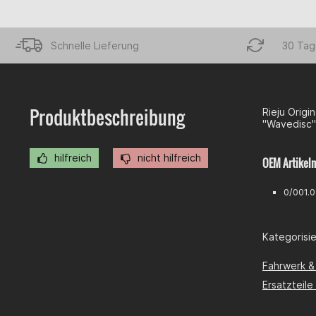
Schnelle Lieferung
30 Tag
Produktbeschreibung
Rieju Origi
"Wavedisc"
hilfreich
nicht hilfreich
OEM Artikel
0/001.
Kategorisier
Fahrwerk &
Ersatzteil