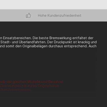
Hohe Kundenzufriedenheit
n Einsatzbereichen. Die beste Bremswirkung entfaltet der
 Stadt- und Überlandfahrten. Der Druckpunkt ist knackig und
g und somit den Originalbelägen durchaus entsprechend. Auch
halb der gleichen Modelle und Baujahre!
Zeichnungen mit euren Originalteilen
lten Artikel passen.