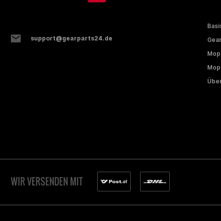
Basi
support@gearparts24.de
Gear
Mop
Mope
Über
WIR VERSENDEN MIT