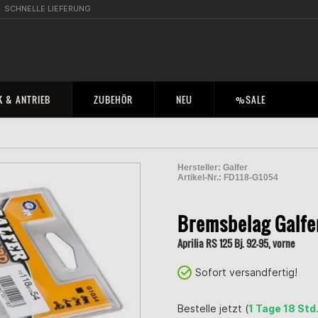
SCHNELLE LIEFERUNG
 & ANTRIEB
ZUBEHÖR
NEU
%SALE
Hersteller:
Galfer
Artikel-Nr.:
FD118-G1054
2000862100007
Bremsbelag Galfe
Aprilia RS 125 Bj. 92-95, vorne
Sofort versandfertig!
Bestelle jetzt (
1 Tage 18 Std