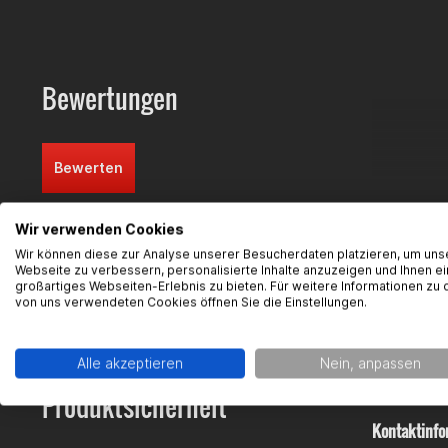
Fahrwerk &
Ersatzteil
Bewertungen
Bewerten
Wir verwenden Cookies
Wir können diese zur Analyse unserer Besucherdaten platzieren, um uns
Webseite zu verbessern, personalisierte Inhalte anzuzeigen und Ihnen ei
FAQ
Hier finde
großartiges Webseiten-Erlebnis zu bieten. Für weitere Informationen zu 
von uns verwendeten Cookies öffnen Sie die Einstellungen.
Alle akzeptieren
Nein, anpassen
Produktsicherheit
Kontaktinfo