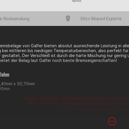
Aprilia
e Rücksendung
50cc Moped Experte
emsbeläge von Galfer bieten absolut ausreichende Leistung in alle
bei mittleren bis niedrigen Temperaturbereichen, also perfekt für
 gestaltet. Der Verschleiß ist durch die harte Mischung nur gerin
bietet der Belag laut Galfer noch beste Bremseigenschaften!
Daten
7,40mm x 50,70mm
,00mm
Hinweis: Hersteller verändern Bremssysteme oft inner
Bitte vergleicht die angegebenen Maße und techn. 
um sicher zu gehen, dass die bestel
t in: