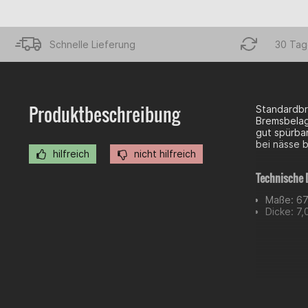
Schnelle Lieferung
30 Tag
Produktbeschreibung
Standardbr
Bremsbelag 
gut spürbar
bei nässe 
hilfreich
nicht hilfreich
Technische 
Maße: 6
Dicke: 7
Kategorisier