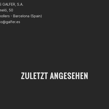
 GALFER, S.A.
meló, 50
ollers - Barcelona (Spain)
fo@galfer.es
ZULETZT ANGESEHEN