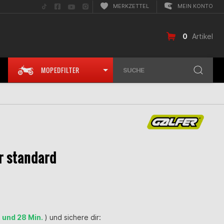
Folge
Folge
Folge
Folge
MERKZETTEL
MEIN KONTO
uns
uns
uns
uns
auf
auf
auf
auf
TikTok
Facebook
YouTube
Instagram
0
Artikel
MOPEDFILTER
SUCHE
r standard
. und 28 Min.
) und sichere dir: