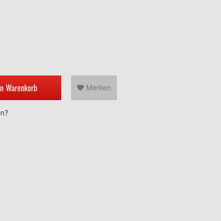
en
Warenkorb
Merken
en?