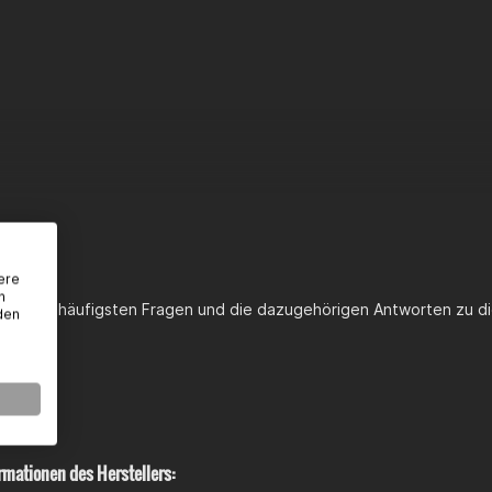
 Antrieb > Bremsbeläge
e > Lenker, Fahrwerk & Bremssystem > Bremssystem > Ersatzbrems
ere
n
st du die häufigsten Fragen und die dazugehörigen Antworten zu di
den
rmationen des Herstellers: