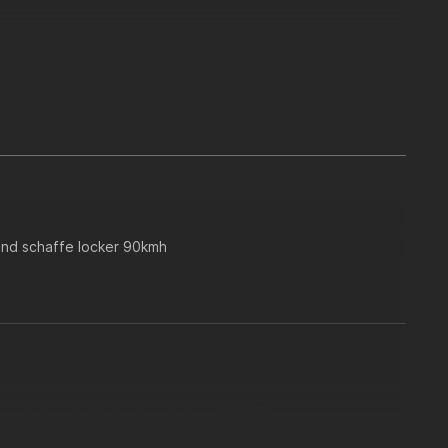
und schaffe locker 90kmh
erarbeitet. Ich habe in auf einer 13:52 Übersetzung
t schon eine sehr gute Leistung. Habe in auf 50ccm und