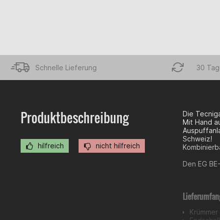
Schnelle Lieferung
30 Tag
Produktbeschreibung
Die Tecnig
Mit Hand a
Auspuffanla
Schweiz!
hilfreich
nicht hilfreich
Kombinierba
Den EG BE-
Lieferumfan
Krümmer