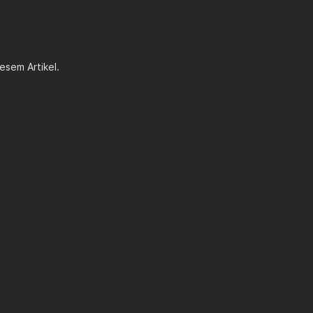
er Sound !
esem Artikel.
f määäääähhhh!!!!
ine eigene zulasungs bescheinigung holen?