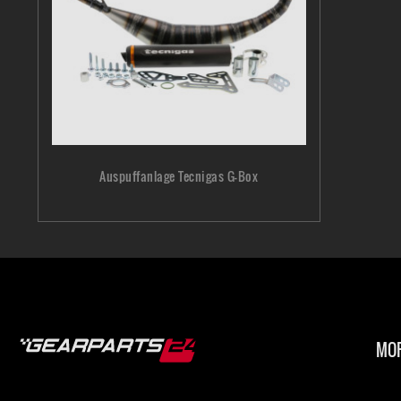
also das is
als auf dem
Hi Leute al
Auspuffanlage Tecnigas G-Box
mhr replica
Der geilste
MOP
Ich fahre d