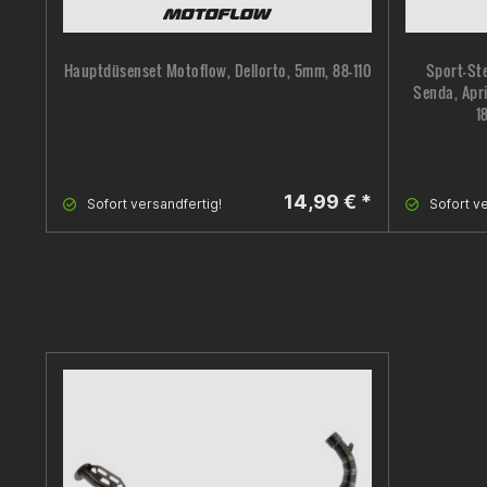
Hauptdüsenset Motoflow, Dellorto, 5mm, 88-110
Sport-St
Senda, Apr
1
Richtiger g
14,99 € *
Sofort versandfertig!
Sofort ve
hab ihn mir
bis jetzt n
Der beste s