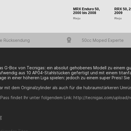
MRX Enduro 50,
RRX 50, 2
2000 bis 2008
2009
Rieju
Rieju
e Rücksendung
50cc Moped Experte
as G-Box von Tecnigas: ein absolut gehobenes Modell zu einem gu
ufwendig aus 10 AP04-Stahlstücken gefertigt und mit einem titan
ge in einer höheren Liga spielen: jedoch zu einem super Preis! Sie
r mit dem Originalzylinder als auch für die hubraumstärkeren Umrüstk
Pass findet Ihr unter folgendem Link: http://tecnigas.com/upload
g