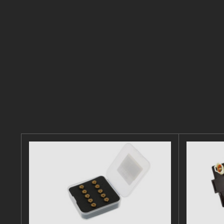
Enox ist s
Kann diese
Auspuffflan
Sehr guter
dellorto ve
Extrem geil