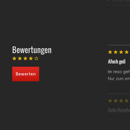
Endschal
Anbaumat
Einbauan
Auslassf
EG-BE (Betri
LBM-0616
Bewertungen
Afoch geil
Im reso ge
Bewerten
Nur zum em
Gute Verarbe
Habe mir de
gefahren u