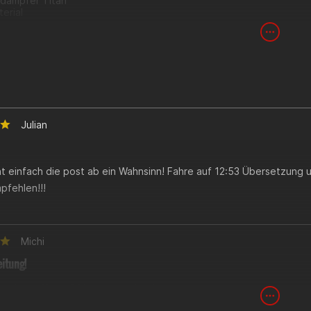
ldämpfer Titan
erial
leitung
lansch
ebserlaubnis)
870.pdf
Julian
ht einfach die post ab ein Wahnsinn! Fahre auf 12:53 Übersetzung 
pfehlen!!!
Michi
itung!
n Auspuff vor 3 Monaten gekauft und kann sagen er ist sehr gut v
nd hat eine gute Leistung. Es könnte noch besser gehen aber es is