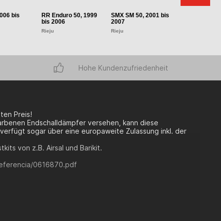
006 bis
RR Enduro 50, 1999
SMX SM 50, 2001 bis
Spike 50, 1998
bis 2006
2007
2005
Rieju
Rieju
Rieju
Hohe Kundenzufriedenheit
ten Preis!
farbenen Endschalldämpfer versehen, kann diese
 verfügt sogar über eine europaweite Zulassung inkl. der
its von z.B. Airsal und Barikit.
/referencia/0616870.pdf