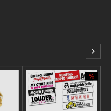
efahren. Der Auspuff hat nach 10 km begonnen zu schmelzen.
madeincoming
enn Auspuff kaufen möchte aber im Titel steht derbi Senda ?
em Setup:Airsal 50 Sport,mallossi carbon memranblock, 19
itung is richtig genial kauftsn euch is sein Geld wert :)
 Noch ein Plus punkt: Er ist nicht übertrieben laut