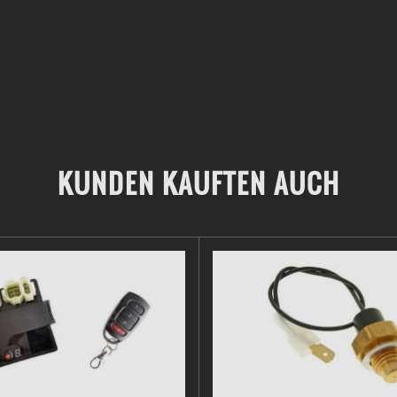
cheiße Ich bin diesen Auspuff mit 100 ccm 2 fast und der owi-kw g
n Auspuff auf keinen Fall weiterempfehlen. #drecksteil #scrhand
Leon Rosenthal
sch ? Ist da ein Am6 Flansch dabei weil ich unter Beta ging und d
KUNDEN KAUFTEN AUCH
Erich Böhm
 Auspuff geiler reso und von der Endgeschwindigkeit 110km/h Mit d
rgaser,Airsal Sportkurbelwelle,und Stage 6 kupplung Und Die Verarbe
David Mitter
er Auspuff! Leistung kann man mit einen Hebo Performer vergleichen