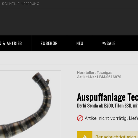
SCHNELLE LIEFERUNG
 & ANTRIEB
ZUBEHÖR
NEU
%SALE
Hersteller:
Tecnigas
Artikel-Nr.:
LBM-0616870
2000361000006
Auspuffanlage Te
Derbi Senda ab Bj 00, Titan ESD, mi
Artikel nicht vorrätig. Lie
Benachrichtigt mich, 