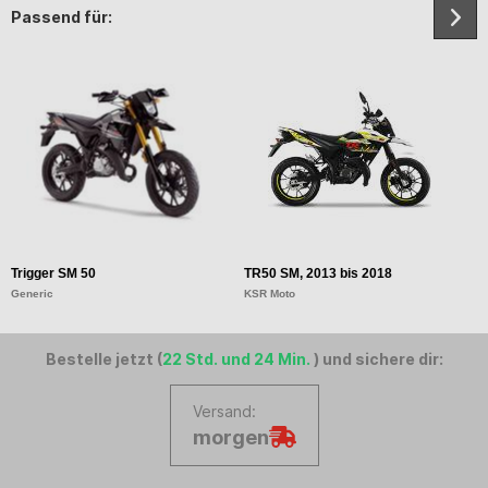
Passend für:
Trigger SM 50
TR50 SM, 2013 bis 2018
T
Generic
KSR Moto
K
Bestelle jetzt (
22 Std. und 24 Min.
) und sichere dir:
Versand:
morgen