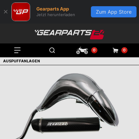
Gearparts App
✕
Zum App Store
Jetzt herunterladen
0
0
AUSPUFFANLAGEN