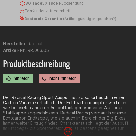
30 Tage
30 Tage Rücksendung
Top
Kundenzufriedenheit
Bestpreis Garantie
(
Artikel günstiger gesehen?
)
Hersteller:
Radical
Artikel-Nr.:
RR.003.05
Produktbeschreibung
hilfreich
nicht hilfreich
Der Radical Racing Sport Auspuff ist ab sofort auch in einer
Carbon Variante erhältlich. Der Echtcarbondämpfer wird nicht
wie bei vielen anderen Auspuffanlagen von einer Alu- oder
Stahlkappe abgeschlossen. Radical Racing verbaut hier eine
Echtcarbon Endkappe, wie sie auch im Bereich der Big-Bikes
immer weiter Einzug findet. Charakteristisch liegt der Auspuff
im Einstiegs- bis Sportbereich und ist bestens geeignet für
50cc Originalzylinder-70cc Sport Zylinder. Der Sound ist kernig