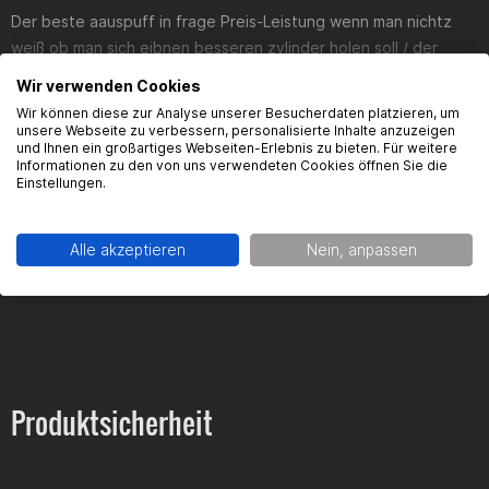
Der beste aauspuff in frage Preis-Leistung wenn man nichtz
weiß ob man sich eibnen besseren zylinder holen soll / der
auspuff hat mit demn originalen zylinder eine
Wir verwenden Cookies
höchstgeschwindigkeit von 98 km/h erreicht ich bin noch
Wir können diese zur Analyse unserer Besucherdaten platzieren, um
gespannt wie es mit einem anderen zylinder aussieht aber das
unsere Webseite zu verbessern, personalisierte Inhalte anzuzeigen
und Ihnen ein großartiges Webseiten-Erlebnis zu bieten. Für weitere
kann ja nur besser werden
Informationen zu den von uns verwendeten Cookies öffnen Sie die
Einstellungen.
FAQ
Alle akzeptieren
Nein, anpassen
Hier findest du die häufigsten Fragen und die dazugehörigen
Antworten zu diesem Artikel.
Produktsicherheit