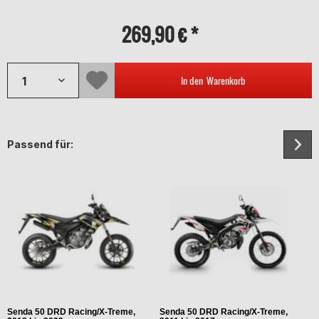
269,90 € *
In den
Warenkorb
Passend für:
Senda 50 DRD Racing/X-Treme,
Senda 50 DRD Racing/X-Treme,
S