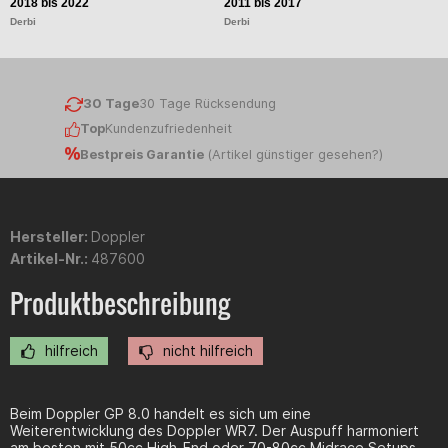
2018 bis 2022
2011 bis 2017
2
Derbi
Derbi
D
30 Tage
30 Tage Rücksendung
Top
Kundenzufriedenheit
Bestpreis Garantie
(
Artikel günstiger gesehen?
)
Hersteller:
Doppler
Artikel-Nr.:
487600
Produktbeschreibung
hilfreich
nicht hilfreich
Beim Doppler GP 8.0 handelt es sich um eine
Weiterentwicklung des Doppler WR7. Der Auspuff harmoniert
am besten mit 50cc High-End oder 70-80cc Midrace Setups.