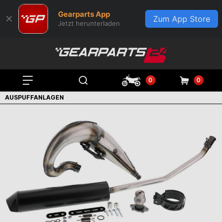
Gearparts App
✕
Zum App Store
Jetzt herunterladen
0
0
AUSPUFFANLAGEN