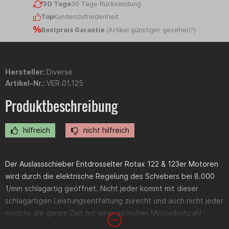
30 Tage
30 Tage Rücksendung
Top
Kundenzufriedenheit
Bestpreis Garantie
(
Artikel günstiger gesehen?
)
Hersteller:
Diverse
Artikel-Nr.:
VER.01.125
Produktbeschreibung
hilfreich
nicht hilfreich
Der Auslassschieber Entdrosselter Rotax 122 & 123er Motoren
wird durch die elektrische Regelung des Schiebers bei 8.000
1/min schlagartig geöffnet. Nicht jeder kommt mit dieser
schlagartigen Leistungsentfaltung zurecht und auch nicht jeder
möchte die ganze Zeit mit einer so hohen Motordrehzahl
unterwegs sein. Dieser Tuningschieber hilft hier weiter. Die