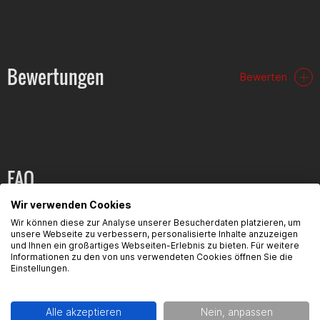
Schieber werden durch den Abgasdruck betätigt, sprich: je
höher die Drehzahl und je mehr Abgas, desto höher der Hub
des Schiebers. Die Vorspannung der Feder ist durch ein
Drehrad einstellbar. So kann je nach eigenem Gusto der Hub
Bewertungen
Bewerten
des Schiebers angepasst werden. Zusätzlich liegt eine zweite,
etwas dickere Gegendruckfeder bei. Damit kann eine noch
genauere Einstellung erfolgen.
FAQ
Wir verwenden Cookies
Hier findest du die häufigsten Fragen und die dazugehörigen
Wir können diese zur Analyse unserer Besucherdaten platzieren, um
Antworten zu diesem Artikel.
unsere Webseite zu verbessern, personalisierte Inhalte anzuzeigen
und Ihnen ein großartiges Webseiten-Erlebnis zu bieten. Für weitere
Informationen zu den von uns verwendeten Cookies öffnen Sie die
Einstellungen.
Produktsicherheit
Alle akzeptieren
Nein, anpassen