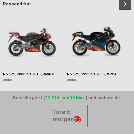
Passend für:
RS 125, 2006 bis 2013, RM/RD
RS 125, 1995 bis 2005, MP/SF
R
Aprilia
Aprilia
Ap
Bestelle jetzt (
20 Std. und 13 Min.
) und sichere dir:
Versand:
morgen