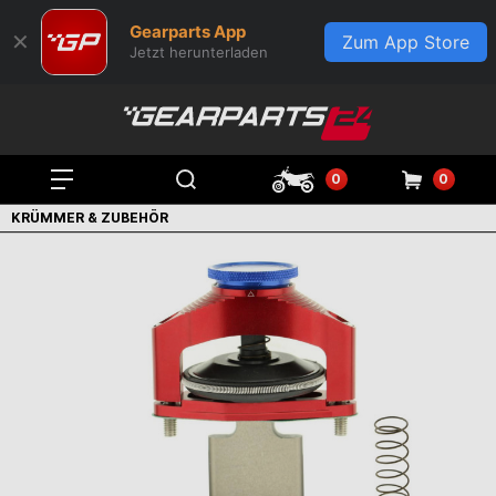
Gearparts App
✕
Zum App Store
Jetzt herunterladen
0
0
KRÜMMER & ZUBEHÖR