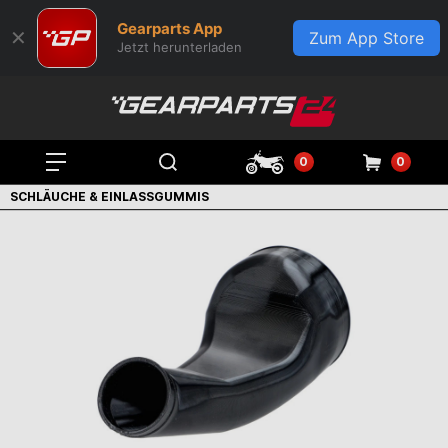
Gearparts App
✕
Zum App Store
Jetzt herunterladen
0
0
SCHLÄUCHE & EINLASSGUMMIS