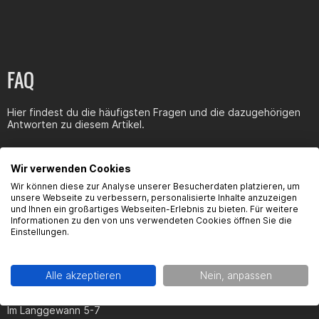
Technische Daten
Produkttyp: Ansauggummi Luftfilterkasten
Herstellungsverfahren: 3D-Druck
Anschlussweite Vergaser: 50 mm
FAQ
Geeignet für PWK-Vergaser und baugleiche Modelle
Farbe: Schwarz
Ausführung ohne Anschluss für Sekundärluftsystem (SLS)
Hier findest du die häufigsten Fragen und die dazugehörigen
Optimierter Ansaugweg
Antworten zu diesem Artikel.
Passend für
Wir verwenden Cookies
Beta RR 50 Euro 5 ab Bj. 2021
Fahrzeuge mit originalem Beta Euro 5 Luftfilterkasten und 50
Wir können diese zur Analyse unserer Besucherdaten platzieren, um
mm Vergaseranschluss
unsere Webseite zu verbessern, personalisierte Inhalte anzuzeigen
Produktsicherheit
und Ihnen ein großartiges Webseiten-Erlebnis zu bieten. Für weitere
Informationen zu den von uns verwendeten Cookies öffnen Sie die
Lieferumfang
Einstellungen.
1x Ansauggummi Luftfilterkasten 50 mm
Hersteller:
Alle akzeptieren
Nein, anpassen
Gearparts GmbH
Im Langgewann 5-7