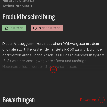
Hersteller:
Diverse
Artikel-Nr.:
56091
Produktbeschreibung
hilfreich
nicht hilfreich
Dieser Ansauggummi verbindet einen PWK-Vergaser mit dem
originalen Luftfilterkasten deiner Beta RR 50 Euro 5. Durch den
optimierten Aufbau ohne Anschluss für das Sekundärluftsystem
(SLS) wird der Ansaugweg vereinfacht und unnötige
Nebenanschlüsse werden direkt verschlossen.
Das Bauteil wird im hochwertigen 3D-Druckverfahren gefertigt
und eignet sich ideal für Umbauten mit PWK-Vergasern sowie
entdrosselte oder sportlich abgestimmte Motoren. Durch den
größeren Luftdurchsatz ist nach der Montage eine Anpassung
Bewertungen
Bewerten
der Vergaserabstimmung erforderlich.